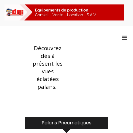
Aller
au
contenu
F
Vues Éclatées Palans
Men
prin
Découvrez
pou
dès à
mobi
présent les
vues
éclatées
palans.
Palans Pneumatiques