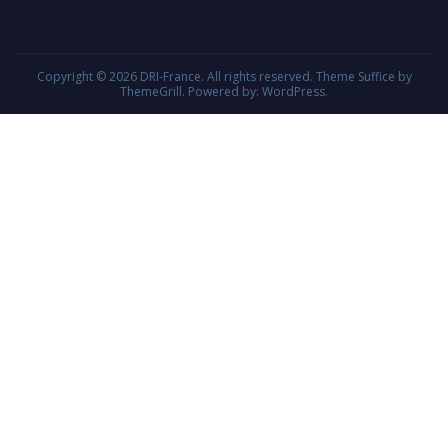
Copyright © 2026
DRI-France
. All rights reserved. Theme
Suffice
by
ThemeGrill. Powered by:
WordPress
.