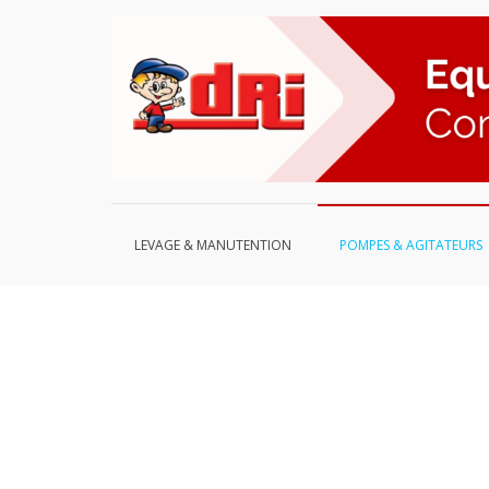
Aller
au
contenu
LEVAGE & MANUTENTION
POMPES & AGITATEURS
Pompes Pneumatiques