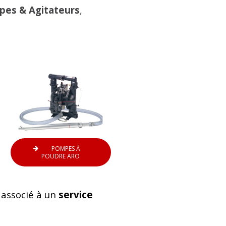
es & Agitateurs
,
POMPES À
POUDRE ARO
, associé à un
service