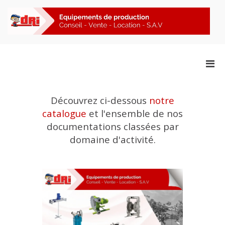
Aller
au
contenu
F
Documentations
Men
prin
pou
mobi
Découvrez ci-dessous
notre
catalogue
et l'ensemble de nos
documentations classées par
domaine d'activité.