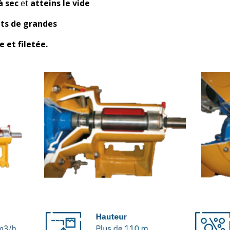
à sec
et
atteins le vide
ts de grandes
e et filetée.