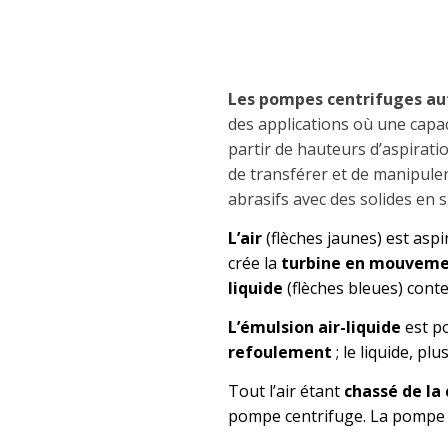
Fonctionnement des p
amorçantes J
Les pompes centrifuges au
des applications où une capa
partir de hauteurs d’aspirati
de transférer et de manipuler
abrasifs avec des solides en 
L’air
(flèches jaunes) est asp
crée la
turbine en mouvem
liquide
(flèches
bleues) conte
L’émulsion air-liquide
est p
refoulement
; le liquide, pl
Tout l’air étant
chassé de la 
pompe centrifuge. La pompe 