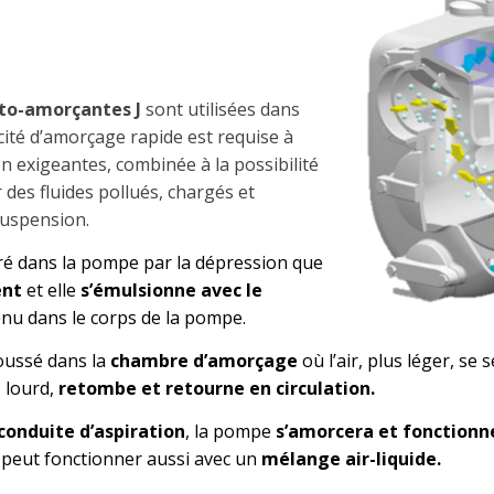
ompes centrifuges auto-
to-amorçantes J
sont utilisées dans
cité d’amorçage rapide est requise à
on exigeantes, combinée à la possibilité
 des fluides pollués, chargés et
suspension.
iré dans la pompe par la dépression que
ent
et elle
s’émulsionne avec le
nu dans le corps de la pompe.
oussé dans la
chambre d’amorçage
où l’air, plus léger, se 
us lourd,
retombe et retourne en circulation.
conduite d’aspiration
, la pompe
s’amorcera et fonctionn
peut fonctionner aussi avec un
mélange air-liquide.