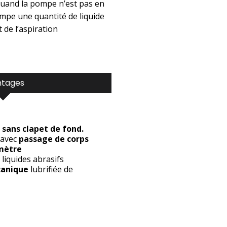
 quand la pompe n’est pas en
pompe une quantité de liquide
 de l’aspiration
ntages
e
sans clapet de fond.
 avec
passage de corps
amètre
liquides abrasifs
canique
lubrifiée de
n