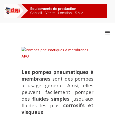
Aller
au
contenu
F
Pompes Pneumatiques à
Men
Membranes ARO
prin
pou
mobi
Les pompes pneumatiques à
membranes
sont des pompes
à usage général. Ainsi, elles
peuvent facilement pomper
des
fluides simples
jusqu’aux
fluides les plus
corrosifs et
visqueux
.