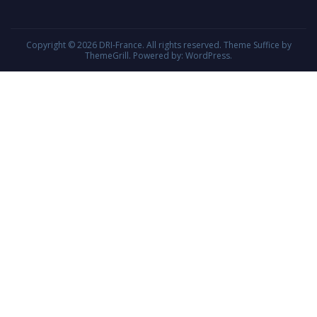
Copyright © 2026
DRI-France
. All rights reserved. Theme
Suffice
by
ThemeGrill. Powered by:
WordPress
.