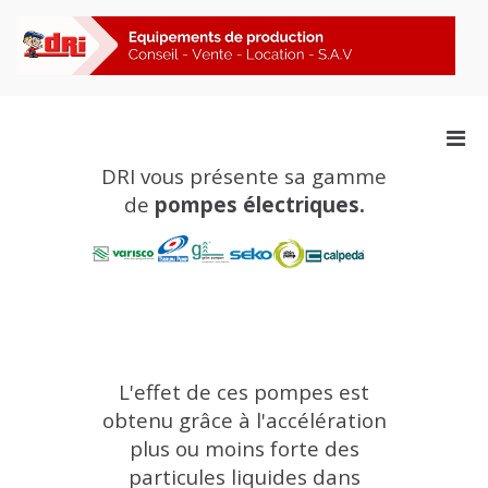
Aller
au
contenu
F
Pompes électriques
Men
prin
DRI vous présente sa gamme
pou
de
pompes électriques.
mobi
Pompes électriques
L'effet de ces pompes est
obtenu grâce à l'accélération
plus ou moins forte des
particules liquides dans