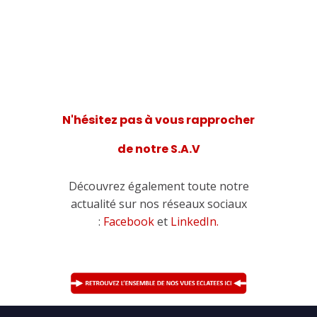
réparation
de
pompes &
agitateurs
, associé à un service
d'installation de qualité
.
N'hésitez pas à vous rapprocher
de notre S.A.V
Découvrez également toute notre
actualité sur nos réseaux sociaux
:
Facebook
et
LinkedIn.