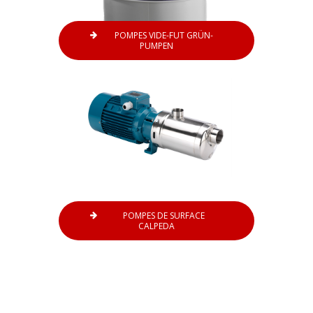
POMPES VIDE-FUT GRÜN-
PUMPEN
POMPES DE SURFACE
CALPEDA
DRI vous apporte un
service de