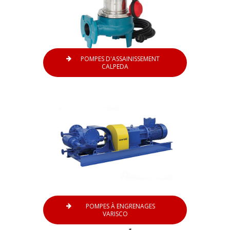
POMPES D'ASSAINISSEMENT
CALPEDA
POMPES À ENGRENAGES
VARISCO