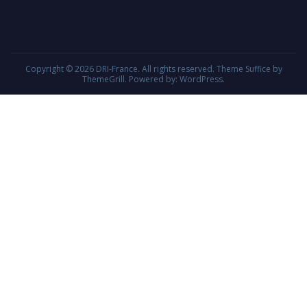
Copyright © 2026
DRI-France
. All rights reserved. Theme
Suffice
by
ThemeGrill. Powered by:
WordPress
.