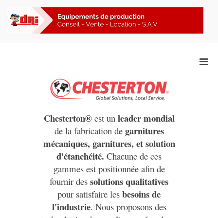
Aller
au
contenu
F
Chesterton Connect
Men
prin
pou
mobi
Chesterton®
leader mondial
est un
garnitures
de la fabrication de
mécaniques, garnitures, et
solution
d'étanchéité.
Chacune de ces
gammes est positionnée afin de
solutions qualitatives
fournir des
besoins de
pour satisfaire les
l'industrie
. Nous proposons des