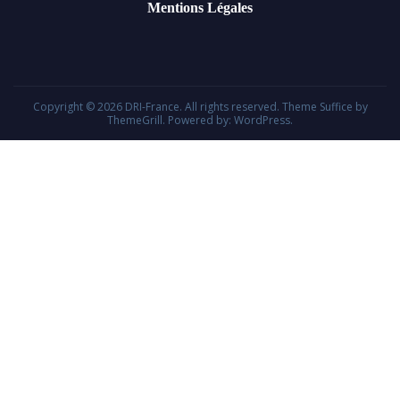
Mentions Légales
Copyright © 2026
DRI-France
. All rights reserved. Theme
Suffice
by
ThemeGrill. Powered by:
WordPress
.