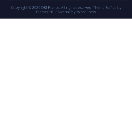
Copyright © 2026
DRI-France
. All rights reserved. Theme
Suffice
by
ThemeGrill. Powered by:
WordPress
.