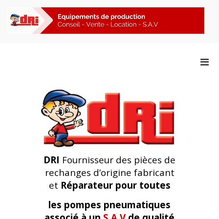
Aller
au
contenu
F
Accessoires Pompes &
Men
Agitateurs
prin
pou
mobi
DRI
Fournisseur des pièces de
rechanges d’origine fabricant
et
Réparateur pour toutes
l
es pompes pneumatiques
associé à un
S.A.V
de qualité